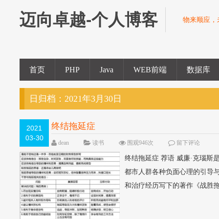
迈向卓越-个人博客
物来顺应，
首页
PHP
Java
WEB前端
数据库
日归档：
2021年3月30日
终结拖延症
2021
03-30
dean
读书
围观946次
留下评论
终结拖延症 荐语 威廉·克瑙
都市人群各种负面心理的引导
和治疗经历写下的著作《战胜拖