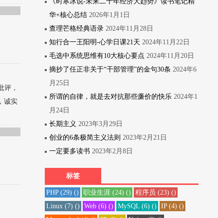
《时寒冰说-未来二十年经济大趋势》读书笔记精
华+核心总结
2026年1月1日
查理芒格经典语录
2024年11月28日
知行合一王阳明-心学日课21天
2024年11月22日
毛选中系统思维有10大核心要点
2024年11月20日
摘抄了任正非关于“干部管理”的金句30条
2024年6
月25日
对批评，
所谓的自律，就是去对抗那些廉价的快乐
2024年1
，诚实
月24日
长期主义
2023年3月29日
创业的6条极简主义法则
2023年2月21日
一定要多读书
2023年2月8日
标签
PHP
(29)
()
职业生涯
(24)
()
程序员
(23)
()
Linux
(7)
()
Web
(6)
()
MySQL
(6)
()
IP
(4)
()