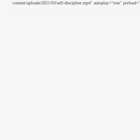
content/uploads/2021/03/self-discipline.mp4" autoplay="true" preload="a