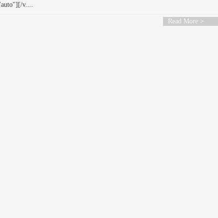
uto"][/v....
Read More >