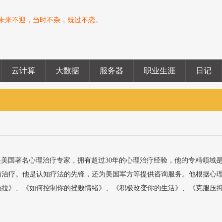
未来不迎，当时不杂，既过不恋。
云计算
大数据
服务器
职业生涯
日记
斯是美国著名心理治疗专家，拥有超过30年的心理治疗经验，他的专精领域
与治疗。他是认知疗法的先锋，还为美国军方等提供咨询服务。他根据心
拉》、《如何控制你的挫败情绪》、《积极改变你的生活》、《克服压抑的.