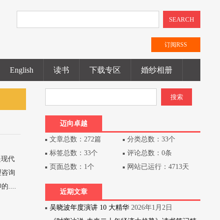
SEARCH
订阅RSS
English
读书
下载专区
婚纱相册
迈向卓越
文章总数：272篇
分类总数：33个
标签总数：33个
评论总数：0条
是现代
页面总数：1个
网站已运行：4713天
理咨询
...
近期文章
吴晓波年度演讲 10 大精华
2026年1月2日