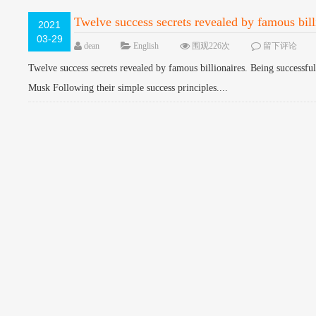
Twelve success secrets revealed by famous bill
2021
03-29
dean
English
围观226次
留下评论
Twelve success secrets revealed by famous billionaires. Being successfu
Musk Following their simple success principles....