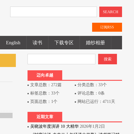
SEARCH
订阅RSS
English
读书
下载专区
婚纱相册
迈向卓越
文章总数：272篇
分类总数：33个
标签总数：33个
评论总数：0条
页面总数：1个
网站已运行：4711天
近期文章
吴晓波年度演讲 10 大精华
2026年1月2日