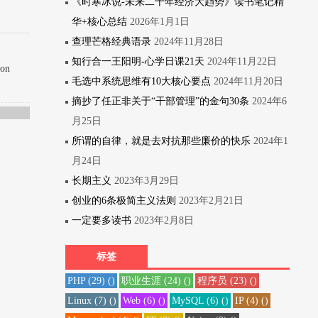
《时寒冰说-未来二十年经济大趋势》读书笔记精
华+核心总结
2026年1月1日
查理芒格经典语录
2024年11月28日
知行合一王阳明-心学日课21天
2024年11月22日
lon
毛选中系统思维有10大核心要点
2024年11月20日
摘抄了任正非关于“干部管理”的金句30条
2024年6
月25日
所谓的自律，就是去对抗那些廉价的快乐
2024年1
月24日
长期主义
2023年3月29日
创业的6条极简主义法则
2023年2月21日
一定要多读书
2023年2月8日
标签
PHP
(29)
()
职业生涯
(24)
()
程序员
(23)
()
Linux
(7)
()
Web
(6)
()
MySQL
(6)
()
IP
(4)
()