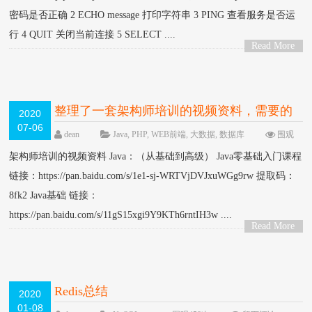
密码是否正确 2 ECHO message 打印字符串 3 PING 查看服务是否运
行 4 QUIT 关闭当前连接 5 SELECT ....
Read More
>
整理了一套架构师培训的视频资料，需要的
2020
07-06
感觉保存，还挺全的
dean
Java
,
PHP
,
WEB前端
,
大数据
,
数据库
围观
806次
留下评论
架构师培训的视频资料 Java：（从基础到高级） Java零基础入门课程
链接：https://pan.baidu.com/s/1e1-sj-WRTVjDVJxuWGg9rw 提取码：
8fk2 Java基础 链接：
https://pan.baidu.com/s/11gS15xgi9Y9KTh6rntIH3w ....
Read More
>
Redis总结
2020
01-08