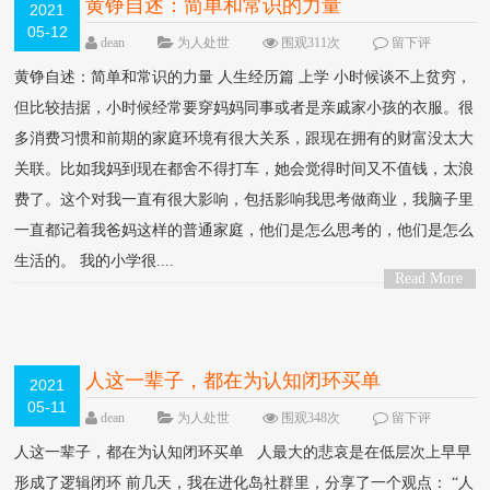
黄铮自述：简单和常识的力量
2021
05-12
dean
为人处世
围观311次
留下评
论
黄铮自述：简单和常识的力量 人生经历篇 上学 小时候谈不上贫穷，
但比较拮据，小时候经常要穿妈妈同事或者是亲戚家小孩的衣服。很
多消费习惯和前期的家庭环境有很大关系，跟现在拥有的财富没太大
关联。比如我妈到现在都舍不得打车，她会觉得时间又不值钱，太浪
费了。这个对我一直有很大影响，包括影响我思考做商业，我脑子里
一直都记着我爸妈这样的普通家庭，他们是怎么思考的，他们是怎么
生活的。 我的小学很....
Read More
>
人这一辈子，都在为认知闭环买单
2021
05-11
dean
为人处世
围观348次
留下评
论
人这一辈子，都在为认知闭环买单 人最大的悲哀是在低层次上早早
形成了逻辑闭环 前几天，我在进化岛社群里，分享了一个观点： “人