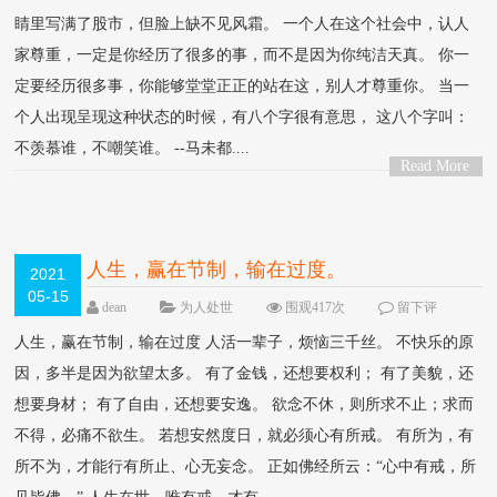
睛里写满了股市，但脸上缺不见风霜。 一个人在这个社会中，认人
家尊重，一定是你经历了很多的事，而不是因为你纯洁天真。 你一
定要经历很多事，你能够堂堂正正的站在这，别人才尊重你。 当一
个人出现呈现这种状态的时候，有八个字很有意思， 这八个字叫：
不羡慕谁，不嘲笑谁。 --马未都....
Read More
>
人生，赢在节制，输在过度。
2021
05-15
dean
为人处世
围观417次
留下评
论
人生，赢在节制，输在过度 人活一辈子，烦恼三千丝。 不快乐的原
因，多半是因为欲望太多。 有了金钱，还想要权利； 有了美貌，还
想要身材； 有了自由，还想要安逸。 欲念不休，则所求不止；求而
不得，必痛不欲生。 若想安然度日，就必须心有所戒。 有所为，有
所不为，才能行有所止、心无妄念。 正如佛经所云：“心中有戒，所