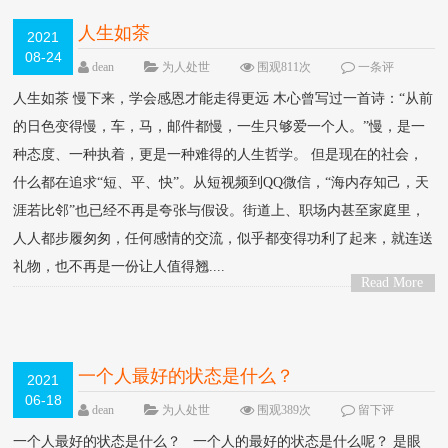
人生如茶
2021
08-24
dean
为人处世
围观811次
一条评
论
人生如茶 慢下来，学会感恩才能走得更远 木心曾写过一首诗：“从前
的日色变得慢，车，马，邮件都慢，一生只够爱一个人。”慢，是一
种态度、一种执着，更是一种难得的人生哲学。 但是现在的社会，
什么都在追求“短、平、快”。从短视频到QQ微信，“海内存知己，天
涯若比邻”也已经不再是夸张与假设。街道上、职场内甚至家庭里，
人人都步履匆匆，任何感情的交流，似乎都变得功利了起来，就连送
礼物，也不再是一份让人值得翘....
Read More
>
一个人最好的状态是什么？
2021
06-18
dean
为人处世
围观389次
留下评
论
一个人最好的状态是什么？ 一个人的最好的状态是什么呢？ 是眼