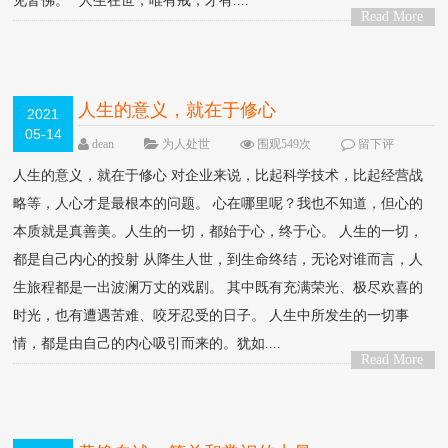
见皆佛。” 人生在世，唯有戒，才有....
Read More
>
人生的意义，就在于修心
2021
05-14
dean
为人处世
围观549次
留下评
论
人生的意义，就在于修心 对企业来说，比起科学技术，比起经营战
略等，人心才是最根本的问题。 心在哪里呢？我也不知道，但心的
本质就是真善美。人生的一切，都始于心，终于心。 人生的一切，
都是自己内心的投射 从降生人世，到生命终结，无论对谁而言，人
生旅程都是一出波澜万丈的戏剧。 其中既有充满荣光、极尽欢喜的
时光，也有遭遇苦难、咬牙忍受的日子。 人生中所发生的一切事
情，都是由自己的内心吸引而来的。犹如....
Read More
>