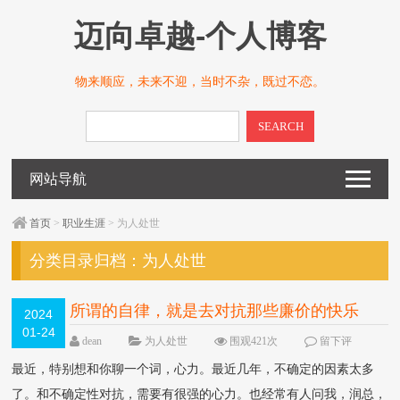
迈向卓越-个人博客
物来顺应，未来不迎，当时不杂，既过不恋。
SEARCH
网站导航
首页
>
职业生涯
> 为人处世
分类目录归档：
为人处世
所谓的自律，就是去对抗那些廉价的快乐
2024
01-24
dean
为人处世
围观421次
留下评
论
最近，特别想和你聊一个词，心力。最近几年，不确定的因素太多
了。和不确定性对抗，需要有很强的心力。也经常有人问我，润总，