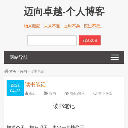
迈向卓越-个人博客
物来顺应，未来不迎，当时不杂，既过不恋。
SEARCH
网站导航
首页
>
读书
> 读书笔记
读书笔记
2021
04-25
dean
读书
围观
501
次
留下评论
编辑日期：
2021-04-25
字体：
大
中
小
读书笔记
把握今天，拥有明天，走出一片灿烂天。