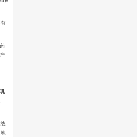
、有
国药
康产
要巩
大
七战
的地