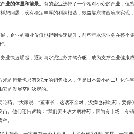
在产业的体量和前景。
有的企业选择了一个相对小众的产业，但
这样想问题，没有稳定丰厚的利润根基，效益靠东拼西凑来实现
扩展，企业的商业价值也得到快速提升，前些年水泥业务在整个
”。
服务业快速崛起，逐渐与水泥业务并驾齐驱，成为支撑企业健康
方米的销量也只有6亿元的销售收入，但是日本最小的工厂化住
由它的发展空间决定的。
病要吃药。”大家说：“董事长，这话不全对，没病也得吃药，要保
疫苗。他们还告诉我：“我们要主攻大病种药，因为有市场，有
病种。
并做好大产业，一定要有一个大业务、大平台作为利润支撑，一定要