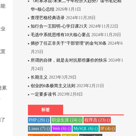
《时寒冰说-未来二十年经济大趋势》读书笔记精
业能
华+核心总结
2026年1月1日
查理芒格经典语录
2024年11月28日
知行合一王阳明-心学日课21天
2024年11月22日
企业
毛选中系统思维有10大核心要点
2024年11月20日
摘抄了任正非关于“干部管理”的金句30条
2024年6
配置
月25日
所谓的自律，就是去对抗那些廉价的快乐
2024年1
月24日
长期主义
2023年3月29日
创业的6条极简主义法则
2023年2月21日
债累
一定要多读书
2023年2月8日
板
标签
翻了
PHP
(29)
()
职业生涯
(24)
()
程序员
(23)
()
Linux
(7)
()
Web
(6)
()
MySQL
(6)
()
IP
(4)
()