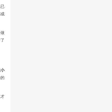
就已
都成
要做
变了
做小
铺的
瓜才