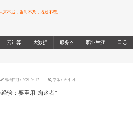
未来不迎，当时不杂，既过不恋。
云计算
大数据
服务器
职业生涯
日记
编辑日期：
2021-04-17
字体：
大
中
小
年经验：要重用“痴迷者”