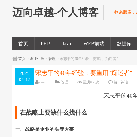
迈向卓越-个人博客
物来顺应，
首页
PHP
Java
WEB前端
数据库
首页
>
职业生涯
>
管理
> 宋志平的40年经验：要重用“痴迷者”
宋志平的40年经验：要重用“痴迷者”
2021
04-17
dean
管理
围观
960
次
留下评论
宋志平的40
在战略上要缺什么找什么
一、战略是企业的头等大事