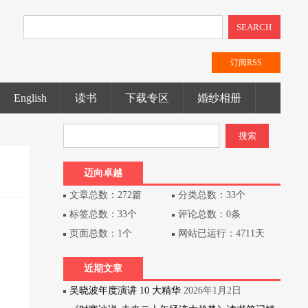
SEARCH
订阅RSS
English
读书
下载专区
婚纱相册
迈向卓越
文章总数：272篇
分类总数：33个
标签总数：33个
评论总数：0条
页面总数：1个
网站已运行：4711天
近期文章
吴晓波年度演讲 10 大精华
2026年1月2日