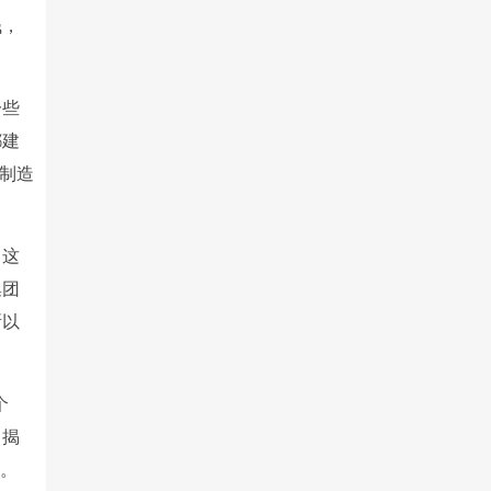
钱，
一些
都建
制造
，这
集团
所以
个
了揭
结。