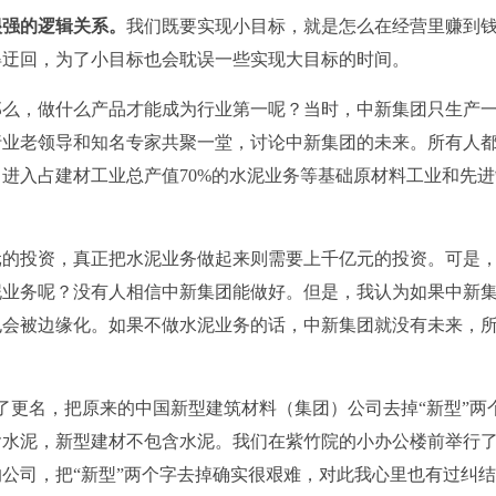
很强的逻辑关系。
我们既要实现小目标，就是怎么在经营里赚到
得迂回，为了小目标也会耽误一些实现大目标的时间。
那么，做什么产品才能成为行业第一呢？当时，中新集团只生产
行业老领导和知名专家共聚一堂，讨论中新集团的未来。所有人
进入占建材工业总产值70%的水泥业务等基础原材料工业和先进
亿元的投资，真正把水泥业务做起来则需要上千亿元的投资。可是
泥业务呢？没有人相信中新集团能做好。但是，我认为如果中新
也会被边缘化。如果不做水泥业务的话，中新集团就没有未来，
行了更名，把原来的中国新型建筑材料（集团）公司去掉“新型”两
含水泥，新型建材不包含水泥。我们在紫竹院的小办公楼前举行
公司，把“新型”两个字去掉确实很艰难，对此我心里也有过纠