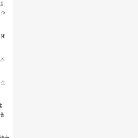
找到
，企
集团
成长
宅企
健
销售
结合