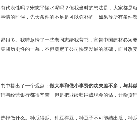
？有代表性吗？宋志平懂水泥吗？但我当时的想法是，大家都是
做事情的时候，先天条件的不足是可以弥补的，如果等所有条件
容易很多。我特意请了一些老同志给我背书，宣告中国建材必须
材集团历史性的一幕，不但奠定了公司快速发展的基础，而且改
一书中提出了一个观点：
做大事和做小事费的功夫差不多，与其
货铺与经营银行都很辛苦，但是把业绩归纳成现金的话，开杂货
，选择做什么。种瓜得瓜、种豆得豆，种豆子不可能结出瓜，种