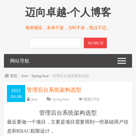
迈向卓越-个人博客
物来顺应，未来不迎，当时不杂，既过不恋。
SEARCH
网站导航
首页
>
Java
>
Spring boot
> 管理后台系统架构选型
管理后台系统架构选型
2021
04-06
dean
Spring boot
围观
679
次
留下评论
编辑日期：
2021-04-06
管理后台系统架构选型
字体：
大
中
小
最近要做一个项目，主要是项目需要用到一些基础用户信
息和RBAC权限设计，