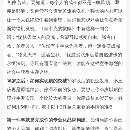
各种 苦难。要知道，每个人的成长都不是一帆风顺。即
便是耶酥，又何尝不会遭受苦难的洗礼？强大的内心可以
让一个人在绝望中看到希望，而消极悲观只会让你在希望
面前错机良机。《肖申克的救赎》中有这样一句台
词：“懦怯囚禁人的灵魂，希望可以感受自由。强者自
救，圣者渡人。”你没有本事成为圣者，但一定要变成强
者。“物竞天择，适者生存。”优胜劣汰永远是自然进步的
永恒法则。你只有适应这个法则，才能在这样竞争激烈的
社会中获得生存之地。
30岁之后：如何实现质的突破
30岁以后的职业发展，不应
该再是原地踏步、停滞不前的状态。要想让你35岁以后的
职业生涯实现一个比较大的发展，你应该从30岁开始，好
好利用5年时间，着手以下3件至关重要的事情的准备。
第一件事就是完成你的专业化品牌构建。
如何构建你自己
的个人品牌。你到了30岁以后，再去频繁跳槽，肯定是不