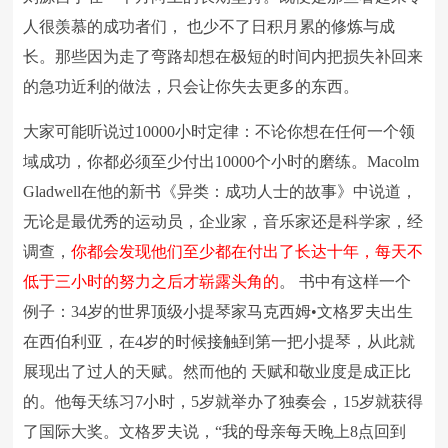
人很羡慕的成功者们， 也少不了日积月累的修炼与成
长。那些因为走了弯路却想在极短的时间内把损失补回来
的急功近利的做法，只会让你失去更多的东西。
大家可能听说过10000小时定律：不论你想在任何一个领
域成功，你都必须至少付出10000个小时的磨练。Macolm
Gladwell在他的新书《异类：成功人士的故事》中说道，
无论是最优秀的运动员，企业家，音乐家还是科学家，经
调查，
你都会发现他们至少都在付出了长达十年，每天不
低于三小时的努力之后才崭露头角的
。 书中有这样一个
例子：34岁的世界顶级小提琴家马克西姆•文格罗夫出生
在西伯利亚，在4岁的时候接触到第一把小提琴，从此就
展现出了过人的天赋。然而他的 天赋和敬业度是成正比
的。他每天练习7小时，5岁就举办了独奏会，15岁就获得
了国际大奖。文格罗夫说，“我的母亲每天晚上8点回到