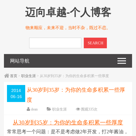
迈向卓越-个人博客
物来顺应，未来不迎，当时不杂，既过不恋。
SEARCH
网站导航
首页
>
职业生涯
> 从30岁到35岁：为你的生命多积累一些厚度
从30岁到35岁：为你的生命多积累一些厚
2014
06-16
度
dean
职业生涯
围观
335
次
留下评论
编辑日期：
2014-06-16
从30岁到35岁：为你的生命多积累一些厚度
字体：
大
中
小
常常思考一个问题：是不是考虑做2年开发，打2年酱油，