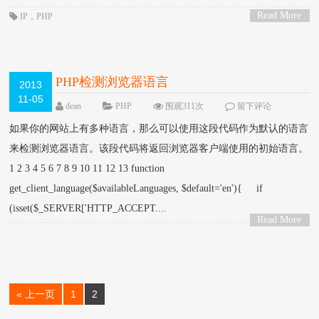
Read More
IP
，
PHP
>
PHP检测浏览器语言
2013
11-05
dean
PHP
围观311次
留下评论
如果你的网站上有多种语言，那么可以使用这段代码作为默认的语言
来检测浏览器语言。该段代码将返回浏览器客户端使用的初始语言。
1 2 3 4 5 6 7 8 9 10 11 12 13 function
get_client_language($availableLanguages, $default='en'){ if
(isset($_SERVER['HTTP_ACCEPT....
Read More
>
« 上一页
1
2