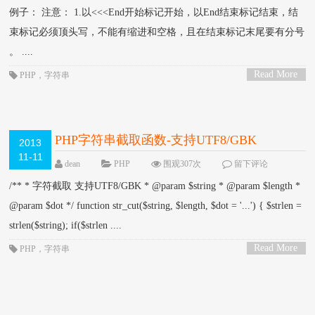
例子： 注意： 1.以<<<End开始标记开始，以End结束标记结束，结
束标记必须顶头写，不能有缩进和空格，且在结束标记末尾要有分号
。 ....
Read More
PHP
，
字符串
>
PHP字符串截取函数-支持UTF8/GBK
2013
11-11
dean
PHP
围观307次
留下评论
/** * 字符截取 支持UTF8/GBK * @param $string * @param $length *
@param $dot */ function str_cut($string, $length, $dot = '...') { $strlen =
strlen($string); if($strlen ....
Read More
PHP
，
字符串
>