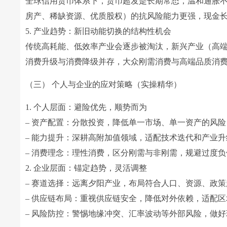
全球信用货币体系下，货币超发是长期常态，温和通胀
房产、稀缺资源、优质股权）的抗风险能力更强，现金
5. 产业趋势：新旧动能切换的结构性机会
传统高耗能、低效率产业会逐步被淘汰，新兴产业（高
消费升级与消费降级并存，大众刚需消费与高端品质消
（三） 个人与企业的应对策略（实操精华）
1. 个人层面：避险优先，顺势而为
– 资产配置：分散投资，降低单一市场、单一资产的风
– 能力提升：深耕高附加值领域，适配技术迭代和产业
– 消费理念：理性消费，区分刚需与非刚需，规避过度负
2. 企业层面：锚定趋势，灵活调整
– 赛道选择：远离夕阳产业，布局符合人口、资源、政
– 供应链布局：重视供应链安全，降低对外依赖，适配
– 风险防控：警惕地缘冲突、汇率波动等外部风险，做