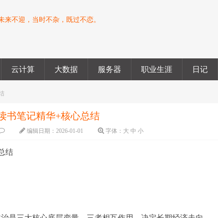
未来不迎，当时不杂，既过不恋。
云计算
大数据
服务器
职业生涯
日记
结
读书笔记精华+核心总结
编辑日期：
2026-01-01
字体：
大
中
小
总结
缘政治是三大核心底层变量，三者相互作用，决定长期经济走向。