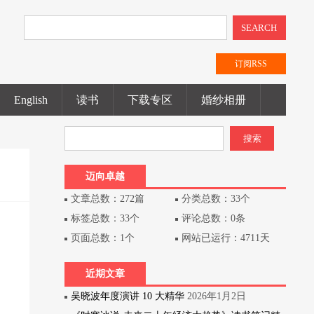
SEARCH
订阅RSS
English
读书
下载专区
婚纱相册
迈向卓越
文章总数：272篇
分类总数：33个
标签总数：33个
评论总数：0条
页面总数：1个
网站已运行：4711天
近期文章
吴晓波年度演讲 10 大精华
2026年1月2日