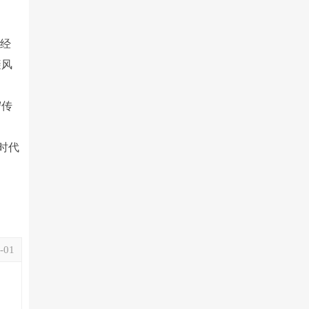
是经
避风
守传
时代
-01