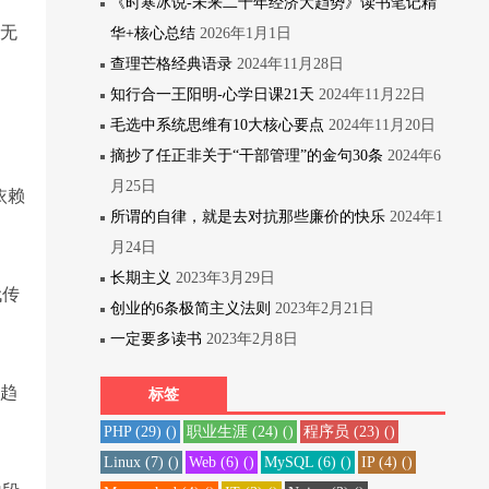
《时寒冰说-未来二十年经济大趋势》读书笔记精
，无
华+核心总结
2026年1月1日
查理芒格经典语录
2024年11月28日
知行合一王阳明-心学日课21天
2024年11月22日
毛选中系统思维有10大核心要点
2024年11月20日
摘抄了任正非关于“干部管理”的金句30条
2024年6
月25日
依赖
所谓的自律，就是去对抗那些廉价的快乐
2024年1
月24日
长期主义
2023年3月29日
代传
创业的6条极简主义法则
2023年2月21日
一定要多读书
2023年2月8日
新趋
标签
PHP
(29)
()
职业生涯
(24)
()
程序员
(23)
()
Linux
(7)
()
Web
(6)
()
MySQL
(6)
()
IP
(4)
()