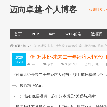
迈向卓越-个人博客
物来顺应，
首页
PHP
Java
WEB前端
数据库
首页
>
读书
> 《时寒冰说-未来二十年经济大趋势》读书笔记精华+核心总
《时寒冰说-未来二十年经济大趋势》
2026
01-01
dean
读书
围观
259
次
已关闭评论
《时寒冰说未来二十年经济大趋势》读书笔记精华+核心
一、核心精华笔记
（一） 核心底层逻辑：趋势的本质是“关联与规律”
1. 经济趋势不是孤立存在，人口结构、资源分布、地