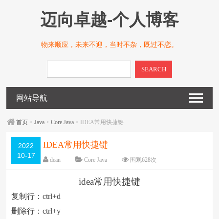
迈向卓越-个人博客
物来顺应，未来不迎，当时不杂，既过不恋。
SEARCH
网站导航
首页
>
Java
>
Core Java
> IDEA常用快捷键
IDEA常用快捷键
2022
10-17
dean
Core Java
围观
628
次
留下评论
编辑日期：
2022-10-17
idea常用快捷键
字体：
大
中
小
复制行：ctrl+d
删除行：ctrl+y