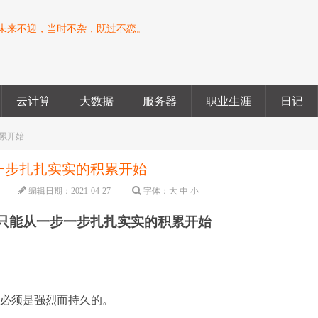
未来不迎，当时不杂，既过不恋。
云计算
大数据
服务器
职业生涯
日记
累开始
一步扎扎实实的积累开始
编辑日期：
2021-04-27
字体：
大
中
小
只能从一步一步扎扎实实的积累开始
望必须是强烈而持久的。