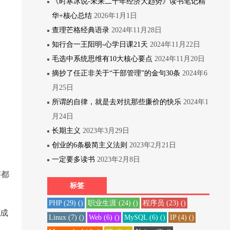
《时寒冰说-未来二十年经济大趋势》读书笔记精
华+核心总结
2026年1月1日
查理芒格经典语录
2024年11月28日
知行合一王阳明-心学日课21天
2024年11月22日
毛选中系统思维有10大核心要点
2024年11月20日
摘抄了任正非关于“干部管理”的金句30条
2024年6
月25日
所谓的自律，就是去对抗那些廉价的快乐
2024年1
月24日
长期主义
2023年3月29日
创业的6条极简主义法则
2023年2月21日
一定要多读书
2023年2月8日
字都
标签
PHP
(29)
()
职业生涯
(24)
()
程序员
(23)
()
能成
Linux
(7)
()
Web
(6)
()
MySQL
(6)
()
IP
(4)
()