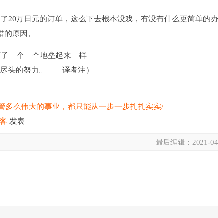
拿了20万日元的订单，这么下去根本没戏，有没有什么更简单的
错的原因。
石子一个一个地垒起来一样
到尽头的努力。——译者注）
。
021/04/27/不管多么伟大的事业，都只能从一步一步扎扎实实/
博客
发表
最后编辑：
2021-04