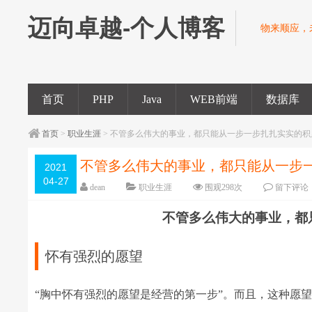
迈向卓越-个人博客
物来顺应，
首页
PHP
Java
WEB前端
数据库
首页
>
职业生涯
> 不管多么伟大的事业，都只能从一步一步扎扎实实的积
不管多么伟大的事业，都只能从一步
2021
04-27
dean
职业生涯
围观
298
次
留下评论
不管多么伟大的事业，都
怀有强烈的愿望
“胸中怀有强烈的愿望是经营的第一步”。而且，这种愿