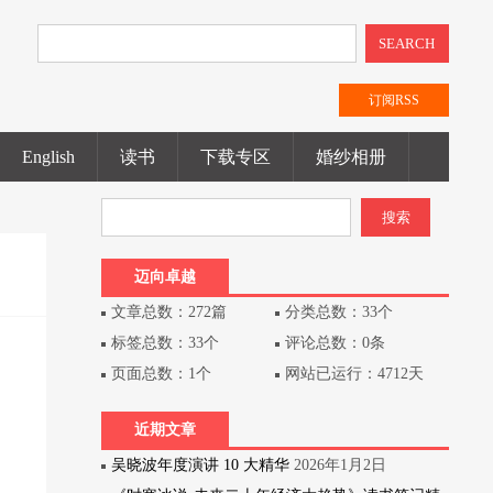
SEARCH
订阅RSS
English
读书
下载专区
婚纱相册
迈向卓越
文章总数：272篇
分类总数：33个
标签总数：33个
评论总数：0条
页面总数：1个
网站已运行：4712天
近期文章
吴晓波年度演讲 10 大精华
2026年1月2日