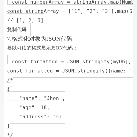
const numberArray = stringArray.map(Numbe
const stringArray = ["1", "2", "3"].map(Str
// [1, 2, 3]

复制代码
7.格式化对象为JSON代码
要以可读的格式显示JSON代码：
const formatted = JSON.stringify(myObj, n
const formatted = JSON.stringify({name: 'J
/*

{

    "name": "Jhon",

    "age": 18,

    "address": "sz"

}

*/
