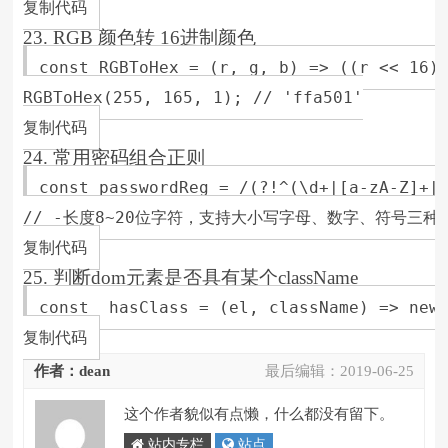
复制代码
23. RGB 颜色转 16进制颜色
const RGBToHex = (r, g, b) => ((r << 16) 
RGBToHex(255, 165, 1); // 'ffa501'

复制代码
24. 常用密码组合正则
const passwordReg = /(?!^(\d+|[a-zA-Z]+|[
// -长度8~20位字符，支持大小写字母、数字、符号三种
复制代码
25. 判断dom元素是否具有某个className
const  hasClass = (el, className) => new 
复制代码
作者：dean
最后编辑：
2019-06-25
这个作者貌似有点懒，什么都没有留下。
站内专栏
站点