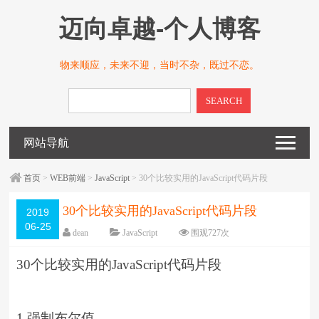
迈向卓越-个人博客
物来顺应，未来不迎，当时不杂，既过不恋。
SEARCH
网站导航
首页
>
WEB前端
>
JavaScript
> 30个比较实用的JavaScript代码片段
30个比较实用的JavaScript代码片段
2019
06-25
dean
JavaScript
围观
727
次
留下评论
编辑日期：
2019-06-25
30个比较实用的JavaScript代码片段
字体：
大
中
小
1.强制布尔值