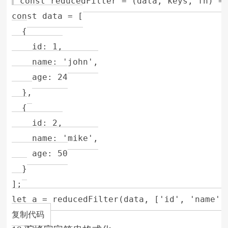
const reducedFilter = (data, keys, fn) =>
const data = [

  {

    id: 1,

    name: 'john',

    age: 24

  },

  {

    id: 2,

    name: 'mike',

    age: 50

  }

];

let a = reducedFilter(data, ['id', 'name']
复制代码