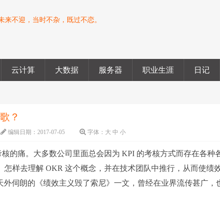
未来不迎，当时不杂，既过不恋。
云计算
大数据
服务器
职业生涯
日记
谷歌？
编辑日期：
2017-07-05
字体：
大
中
小
效考核的痛。大多数公司里面总会因为 KPI 的考核方式而存在各种
。怎样去理解 OKR 这个概念，并在技术团队中推行，从而使绩
董事天外伺朗的《绩效主义毁了索尼》一文，曾经在业界流传甚广，