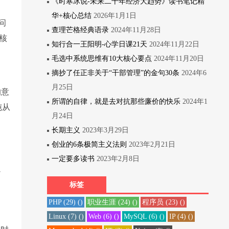
《时寒冰说-未来二十年经济大趋势》读书笔记精
华+核心总结
2026年1月1日
问
查理芒格经典语录
2024年11月28日
核
知行合一王阳明-心学日课21天
2024年11月22日
毛选中系统思维有10大核心要点
2024年11月20日
摘抄了任正非关于“干部管理”的金句30条
2024年6
月25日
的意
所谓的自律，就是去对抗那些廉价的快乐
2024年1
纯从
月24日
长期主义
2023年3月29日
创业的6条极简主义法则
2023年2月21日
一定要多读书
2023年2月8日
以
标签
PHP
(29)
()
职业生涯
(24)
()
程序员
(23)
()
Linux
(7)
()
Web
(6)
()
MySQL
(6)
()
IP
(4)
()