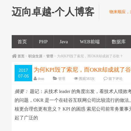
迈向卓越-个人博客
物来顺应，
首页
PHP
Java
WEB前端
数据库
首页
>
职业生涯
>
管理
> 为何KPI毁了索尼，而OKR却成就了谷歌？
为何KPI毁了索尼，而OKR却成就了
2017
07-05
dean
管理
围观
583
次
留下评论
摘要：
题记：从技术 leader 的角度出发，看技术人绩
的问题，OKR 是一个在硅谷互联网公司比较流行的做法
核更合理也更有意义？ KPI 的困惑 索尼公司前常务
起了广泛的