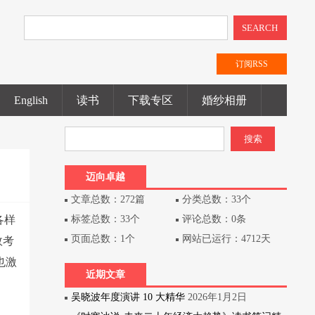
SEARCH
订阅RSS
English
读书
下载专区
婚纱相册
迈向卓越
文章总数：272篇
分类总数：33个
各样
标签总数：33个
评论总数：0条
页面总数：1个
网站已运行：4712天
效考
也激
近期文章
吴晓波年度演讲 10 大精华
2026年1月2日