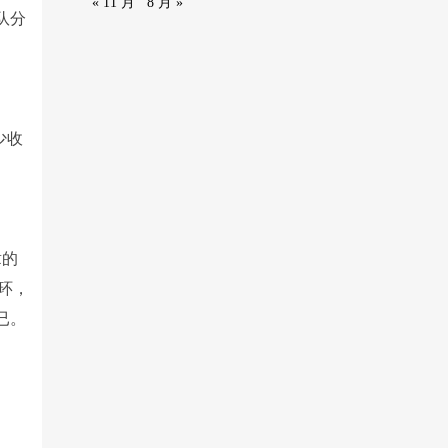
« 11 月
8 月 »
队分
少收
章的
光环，
已。