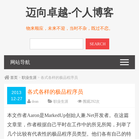
迈向卓越-个人博客
物来顺应，未来不迎，当时不杂，既过不恋。
SEARCH
网站导航
首页
>
职业生涯
> 各式各样的极品程序员
各式各样的极品程序员
2013
12-27
dean
职业生涯
围观
292
次
留下评论
编辑日期：
2013-12-27
本文作者Aaron是MarkedUp创始人兼.Net开发者。在这篇
字体：
大
中
小
文章里，作者根据自己平时在工作中的所见所闻，列举了
几个比较有代表性的极品程序员类型。他们各有自己的特