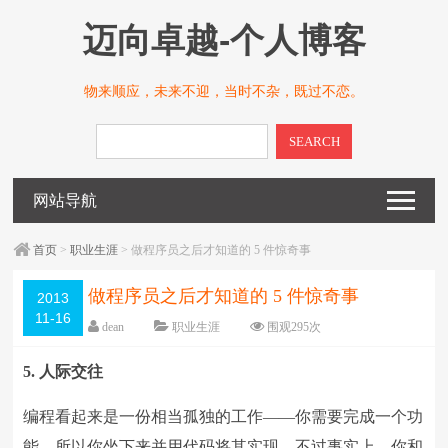
迈向卓越-个人博客
物来顺应，未来不迎，当时不杂，既过不恋。
SEARCH
网站导航
首页
>
职业生涯
> 做程序员之后才知道的 5 件惊奇事
做程序员之后才知道的 5 件惊奇事
2013
11-16
dean
职业生涯
围观
295
次
留下评论
编辑日期：
2013-11-16
5. 人际交往
字体：
大
中
小
编程看起来是一份相当孤独的工作——你需要完成一个功
能，所以你坐下来并用代码将其实现。不过事实上，你和