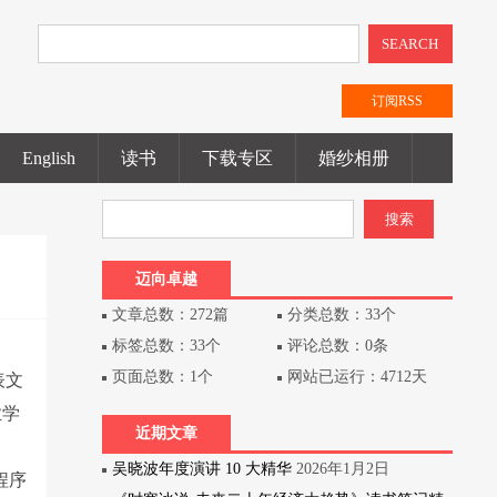
SEARCH
订阅RSS
English
读书
下载专区
婚纱相册
迈向卓越
文章总数：272篇
分类总数：33个
标签总数：33个
评论总数：0条
页面总数：1个
网站已运行：4712天
表文
业学
近期文章
吴晓波年度演讲 10 大精华
2026年1月2日
a程序