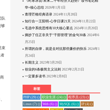
《时寒冰说-未来二十年经济大趋势》读书笔记精
华+核心总结
2026年1月1日
查理芒格经典语录
2024年11月28日
团队
知行合一王阳明-心学日课21天
2024年11月22日
能够
毛选中系统思维有10大核心要点
2024年11月20日
摘抄了任正非关于“干部管理”的金句30条
2024年6
月25日
结束
所谓的自律，就是去对抗那些廉价的快乐
2024年1
或者
月24日
长期主义
2023年3月29日
创业的6条极简主义法则
2023年2月21日
一定要多读书
2023年2月8日
应商
标签
PHP
(29)
()
职业生涯
(24)
()
程序员
(23)
()
门、
Linux
(7)
()
Web
(6)
()
MySQL
(6)
()
IP
(4)
()