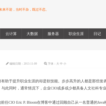
未来不迎，当时不杂，既过不恋。
云计算
大数据
服务器
职业生涯
日记
编辑日期：
2013-11-09
字体：
大
中
小
，但有助于提升职业生涯的却是软技能。步步高升的人都是那些发
。与此同时，通常情况下，企业CIO或多或少都具备人文社科专
C的前任CIO Eric P. Bloom在博客中通过回顾自己从一名普通的Jav