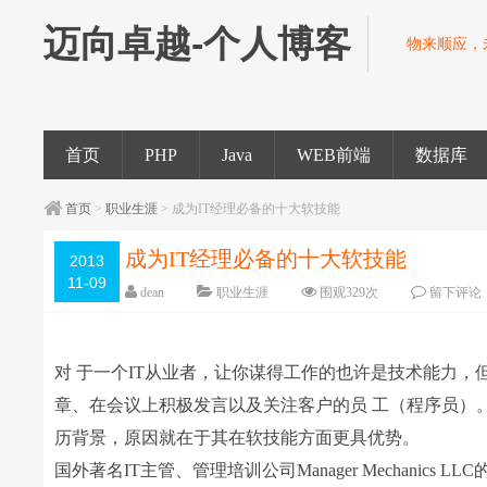
迈向卓越-个人博客
物来顺应，
首页
PHP
Java
WEB前端
数据库
首页
>
职业生涯
> 成为IT经理必备的十大软技能
成为IT经理必备的十大软技能
2013
11-09
dean
职业生涯
围观
329
次
留下评论
对 于一个IT从业者，让你谋得工作的也许是技术能力
章、在会议上积极发言以及关注客户的员 工（程序员）
历背景，原因就在于其在软技能方面更具优势。
国外著名IT主管、管理培训公司Manager Mechanics LL