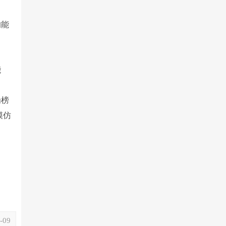
的能
能
为榜
模仿
-09