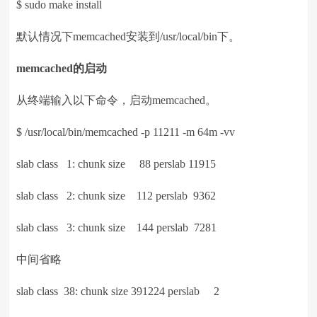
$ sudo make install
默认情况下memcached安装到/usr/local/bin下。
memcached
的启动
从终端输入以下命令，启动memcached。
$ /usr/local/bin/memcached -p 11211 -m 64m -vv
slab class 1: chunk size 88 perslab 11915
slab class 2: chunk size 112 perslab 9362
slab class 3: chunk size 144 perslab 7281
中间省略
slab class 38: chunk size 391224 perslab 2