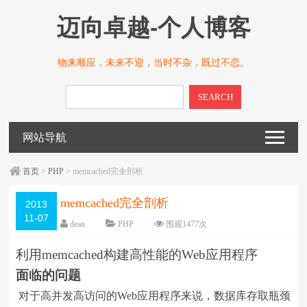
迈向卓越-个人博客
物来顺应，未来不迎，当时不杂，既过不恋。
SEARCH
网站导航
首页
>
PHP
> memcached完全剖析
memcached完全剖析
2013
11-07
dean
PHP
围观
1477
次
留下评论
编辑日期：
2013-11-07
利用memcached构建高性能的Web应用程序
字体：
大
中
小
面临的问题
对于高并发高访问的Web应用程序来说，数据库存取瓶颈