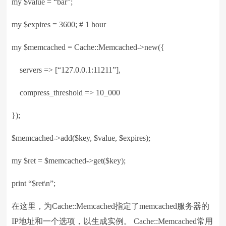
my $value = “bar”;
my $expires = 3600; # 1 hour
my $memcached = Cache::Memcached->new({
servers => [“127.0.0.1:11211”],
compress_threshold => 10_000
});
$memcached->add($key, $value, $expires);
my $ret = $memcached->get($key);
print “$ret\n”;
在这里，为Cache::Memcached指定了memcached服务器的
IP地址和一个选项，以生成实例。 Cache::Memcached常用