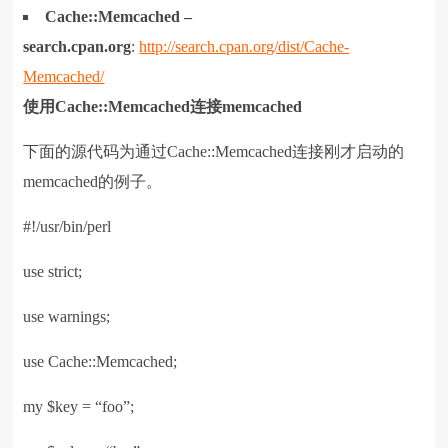
Cache::Memcached –
search.cpan.org
:
http://search.cpan.org/dist/Cache-
Memcached/
使用
Cache::Memcached
连接
memcached
下面的源代码为通过Cache::Memcached连接刚才启动的
memcached的例子。
#!/usr/bin/perl
use strict;
use warnings;
use Cache::Memcached;
my $key = “foo”;