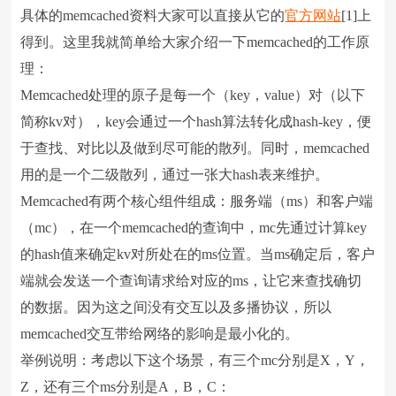
具体的memcached资料大家可以直接从它的
官方网站
[1]上
得到。这里我就简单给大家介绍一下memcached的工作原
理：
Memcached处理的原子是每一个（key，value）对（以下
简称kv对），key会通过一个hash算法转化成hash-key，便
于查找、对比以及做到尽可能的散列。同时，memcached
用的是一个二级散列，通过一张大hash表来维护。
Memcached有两个核心组件组成：服务端（ms）和客户端
（mc），在一个memcached的查询中，mc先通过计算key
的hash值来确定kv对所处在的ms位置。当ms确定后，客户
端就会发送一个查询请求给对应的ms，让它来查找确切
的数据。因为这之间没有交互以及多播协议，所以
memcached交互带给网络的影响是最小化的。
举例说明：考虑以下这个场景，有三个mc分别是X，Y，
Z，还有三个ms分别是A，B，C：