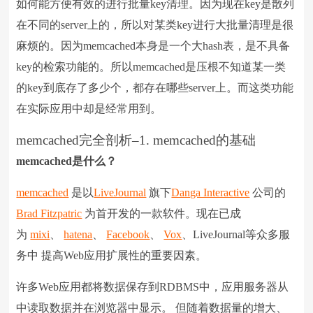
如何能方便有效的进行批量key清理。因为现在key是散列
在不同的server上的，所以对某类key进行大批量清理是很
麻烦的。因为memcached本身是一个大hash表，是不具备
key的检索功能的。所以memcached是压根不知道某一类
的key到底存了多少个，都存在哪些server上。而这类功能
在实际应用中却是经常用到。
memcached完全剖析–1. memcached的基础
memcached
是什么？
memcached
是以
LiveJournal
旗下
Danga Interactive
公司的
Brad Fitzpatric
为首开发的一款软件。现在已成
为
mixi
、
hatena
、
Facebook
、
Vox
、LiveJournal等众多服
务中 提高Web应用扩展性的重要因素。
许多Web应用都将数据保存到RDBMS中，应用服务器从
中读取数据并在浏览器中显示。 但随着数据量的增大、