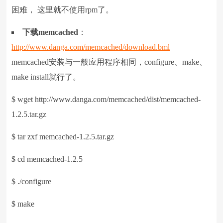
困难， 这里就不使用rpm了。
下载
memcached
：
http://www.danga.com/memcached/download.bml
memcached安装与一般应用程序相同，configure、make、
make install就行了。
$ wget http://www.danga.com/memcached/dist/memcached-
1.2.5.tar.gz
$ tar zxf memcached-1.2.5.tar.gz
$ cd memcached-1.2.5
$ ./configure
$ make