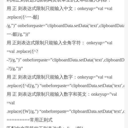
用 正 则表达式限制只能输入中文：onkeyup=”val =val
.replace(/[^一-龥]
/g,”)” onbeforepaste=”clipboardData.setData(‘text’,clipboardData.ge
一-龥]/g,”))”
用 正则表达式限制只能输入全角字符： onkeyup=”val
=val .replace(/[^?
-?]/g,”)” onbeforepaste=”clipboardData.setData(‘text’,clipboardData
-?]/g,”))”
用 正 则表达式限制只能输入数字：onkeyup=”val =val
.replace(/[^d]/g,”) “onbeforepaste=”clipboardData.setData(‘text’,cli
用 正 则表达式限制只能输入数字和英文：onkeyup=”val
=val
.replace(/[W]/g,”) “onbeforepaste=”clipboardData.setData(‘text’,cli
=========常用正则式