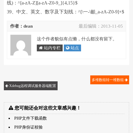
线)：^[a-zA-Z][a-zA-Z0-9_]{4,15}$
39、中文、英文、数字及下划线：^[\一-\龥_a-zA-Z0-9]+$
作者：dean
最后编辑：
2013-11-05
这个作者貌似有点懒，什么都没有留下。
站内专栏
站点
多维数组转一维数组
Xdebug远程调试服务器端配置
您可能还会对这些文章感兴趣！
PHP文件下载函数
PHP身份证校验