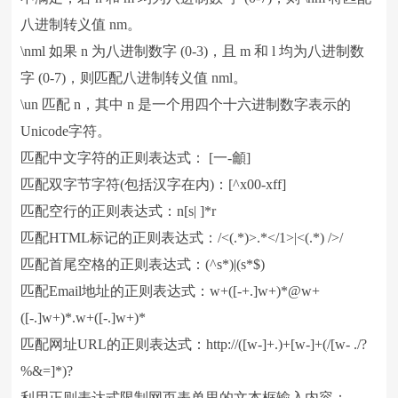
八进制转义值 nm。
\nml 如果 n 为八进制数字 (0-3)，且 m 和 l 均为八进制数
字 (0-7)，则匹配八进制转义值 nml。
\un 匹配 n，其中 n 是一个用四个十六进制数字表示的
Unicode字符。
匹配中文字符的正则表达式： [一-龥]
匹配双字节字符(包括汉字在内)：[^x00-xff]
匹配空行的正则表达式：n[s| ]*r
匹配HTML标记的正则表达式：/<(.*)>.*</1>|<(.*) />/
匹配首尾空格的正则表达式：(^s*)|(s*$)
匹配Email地址的正则表达式：w+([-+.]w+)*@w+
([-.]w+)*.w+([-.]w+)*
匹配网址URL的正则表达式：http://([w-]+.)+[w-]+(/[w- ./?
%&=]*)?
利用正则表达式限制网页表单里的文本框输入内容：