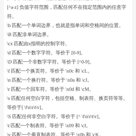
[^a-z] 负值字符范围，匹配任何不在指定范围内的任意字
符。
\b 匹配一个单词边界，也就是指单词和空格间的位置。
\B 匹配非单词边界。
\cx 匹配由x指明的控制字符。
\d 匹配一个数字字符。等价于 [0-9]。
\D 匹配一个非数字字符。等价于 [^0-9]。
\f 匹配一个换页符。等价于 \x0c 和 \cL。
\n 匹配一个换行符。等价于 \x0a 和 \cJ。
\r 匹配一个回车符。等价于 \x0d 和 \cM。
\s 匹配任何空白字符，包括空格、制表符、换页符等等。
等价于[ \f\n\r\t\v]。
\S 匹配任何非空白字符。等价于 [^ \f\n\r\t\v]。
\t 匹配一个制表符。等价于 \x09 和 \cI。
\v 匹配一个垂直制表符。等价于 \x0b 和 \cK。