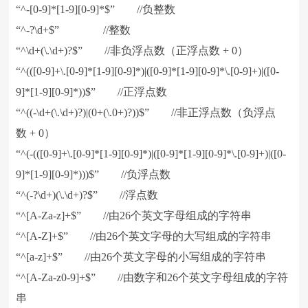
“^-[0-9]*[1-9][0-9]*$” //负整数
“^-?\d+$” //整数
“^\d+(\.\d+)?$” //非负浮点数（正浮点数 + 0）
“^(([0-9]+\.[0-9]*[1-9][0-9]*)|([0-9]*[1-9][0-9]*\.[0-9]+)|([0-
9]*[1-9][0-9]*))$” //正浮点数
“^((-\d+(\.\d+)?)|(0+(\.0+)?))$” //非正浮点数（负浮点
数 + 0）
“^(-(([0-9]+\.[0-9]*[1-9][0-9]*)|([0-9]*[1-9][0-9]*\.[0-9]+)|([0-
9]*[1-9][0-9]*)))$” //负浮点数
“^(-?\d+)(\.\d+)?$” //浮点数
“^[A-Za-z]+$” //由26个英文字母组成的字符串
“^[A-Z]+$” //由26个英文字母的大写组成的字符串
“^[a-z]+$” //由26个英文字母的小写组成的字符串
“^[A-Za-z0-9]+$” //由数字和26个英文字母组成的字符
串