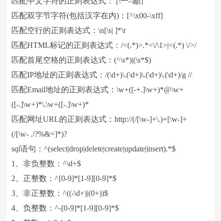
匹配中文字符的正则表达式： [\一-\龥]
匹配双字节字符(包括汉字在内)：[^\x00-\xff]
匹配空行的正则表达式：\n[\s| ]*\r
匹配HTML标记的正则表达式：/<(.*)>.*<\/\1>|<(.*) \/>/
匹配首尾空格的正则表达式：(^\s*)|(\s*$)
匹配IP地址的正则表达式：/(\d+)\.(\d+)\.(\d+)\.(\d+)/g //
匹配Email地址的正则表达式：\w+([-+.]\w+)*@\w+
([-.]\w+)*\.\w+([-.]\w+)*
匹配网址URL的正则表达式：http://(/[\w-]+\.)+[\w-]+
(/[\w- ./?%&=]*)?
sql语句：^(select|drop|delete|create|update|insert).*$
1、非负整数：^\d+$
2、正整数：^[0-9]*[1-9][0-9]*$
3、非正整数：^((-\d+)|(0+))$
4、负整数：^-[0-9]*[1-9][0-9]*$