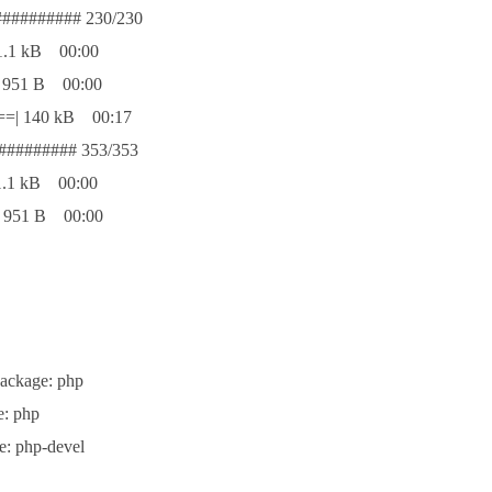
########## 230/230
1 kB 00:00
51 B 00:00
| 140 kB 00:17
######### 353/353
1 kB 00:00
51 B 00:00
package: php
e: php
e: php-devel