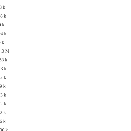
3 k
8 k
 k
4 k
 k
.3 M
8 k
3 k
2 k
9 k
3 k
2 k
2 k
6 k
30 k