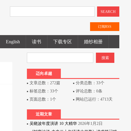
SEARCH
订阅RSS
English
读书
下载专区
婚纱相册
迈向卓越
文章总数：272篇
分类总数：33个
标签总数：33个
评论总数：0条
页面总数：1个
网站已运行：4713天
近期文章
吴晓波年度演讲 10 大精华
2026年1月2日