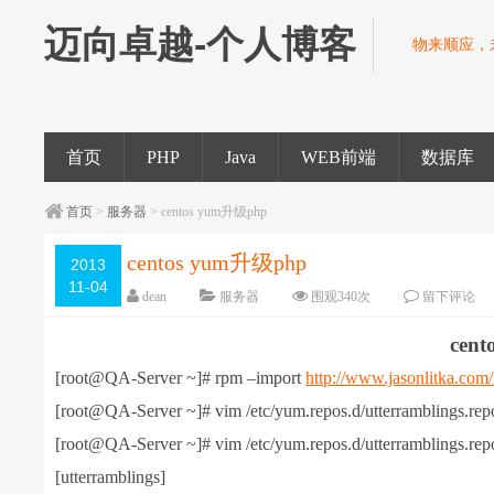
迈向卓越-个人博客
物来顺应，
首页
PHP
Java
WEB前端
数据库
首页
>
服务器
> centos yum升级php
centos yum升级php
2013
11-04
dean
服务器
围观
340
次
留下评论
cen
[root@QA-Server ~]# rpm –import
http://www.jasonlitka.c
[root@QA-Server ~]# vim /etc/yum.repos.d/utterramblings.rep
[root@QA-Server ~]# vim /etc/yum.repos.d/utterramblings.rep
[utterramblings]