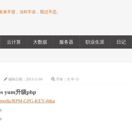
未来不迎，当时不杂，既过不恋。
云计算
大数据
服务器
职业生涯
日记
编辑日期：
2013-11-04
字体：
大
中
小
tos yum升级php
om/media/RPM-GPG-KEY-jlitka
o
o