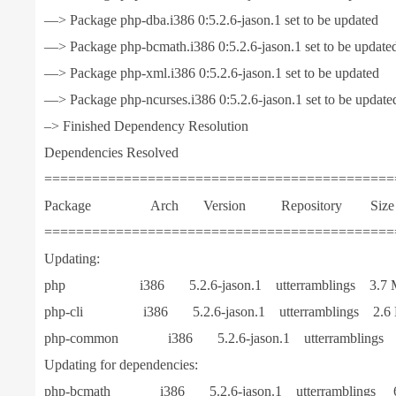
—> Package php-dba.i386 0:5.2.6-jason.1 set to be updated
—> Package php-bcmath.i386 0:5.2.6-jason.1 set to be update
—> Package php-xml.i386 0:5.2.6-jason.1 set to be updated
—> Package php-ncurses.i386 0:5.2.6-jason.1 set to be update
–> Finished Dependency Resolution
Dependencies Resolved
============================================
Package Arch Version Repository Size
============================================
Updating:
php i386 5.2.6-jason.1 utterramblings 3.7 
php-cli i386 5.2.6-jason.1 utterramblings 2.6
php-common i386 5.2.6-jason.1 utterramblings 
Updating for dependencies:
php-bcmath i386 5.2.6-jason.1 utterramblings 6