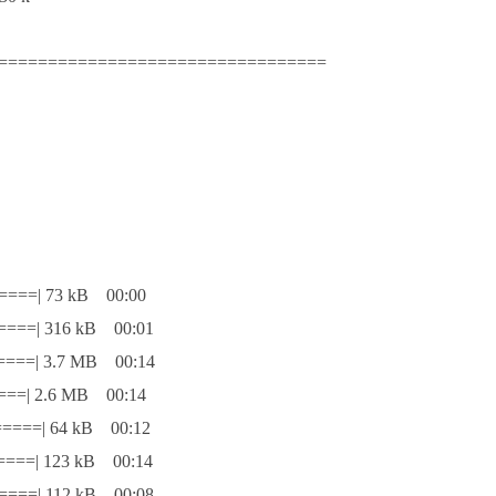
=================================
=====| 73 kB 00:00
=====| 316 kB 00:01
=====| 3.7 MB 00:14
====| 2.6 MB 00:14
=====| 64 kB 00:12
=====| 123 kB 00:14
=====| 112 kB 00:08