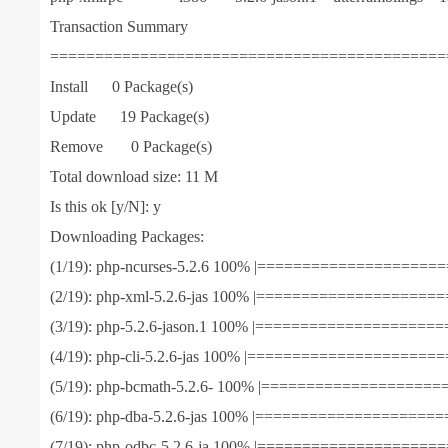
Transaction Summary
============================================
Install 0 Package(s)
Update 19 Package(s)
Remove 0 Package(s)
Total download size: 11 M
Is this ok [y/N]: y
Downloading Packages:
(1/19): php-ncurses-5.2.6 100% |====================
(2/19): php-xml-5.2.6-jas 100% |====================
(3/19): php-5.2.6-jason.1 100% |====================
(4/19): php-cli-5.2.6-jas 100% |=====================
(5/19): php-bcmath-5.2.6- 100% |====================
(6/19): php-dba-5.2.6-jas 100% |====================
(7/19): php-odbc-5.2.6-ja 100% |====================