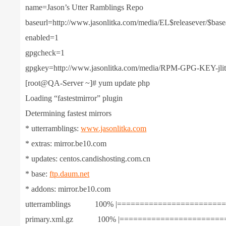
name=Jason’s Utter Ramblings Repo
baseurl=http://www.jasonlitka.com/media/EL$releasever/$base
enabled=1
gpgcheck=1
gpgkey=http://www.jasonlitka.com/media/RPM-GPG-KEY-jli
[root@QA-Server ~]# yum update php
Loading “fastestmirror” plugin
Determining fastest mirrors
* utterramblings:
www.jasonlitka.com
* extras: mirror.be10.com
* updates: centos.candishosting.com.cn
* base:
ftp.daum.net
* addons: mirror.be10.com
utterramblings 100% |=========================
primary.xml.gz 100% |=========================