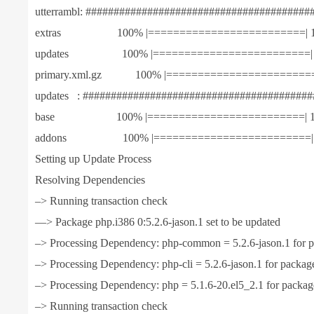
utterrambl: ########################################
extras 100% |=========================| 1.
updates 100% |=========================| 9
primary.xml.gz 100% |=========================
updates : #########################################
base 100% |=========================| 1.
addons 100% |=========================| 9
Setting up Update Process
Resolving Dependencies
–> Running transaction check
—> Package php.i386 0:5.2.6-jason.1 set to be updated
–> Processing Dependency: php-common = 5.2.6-jason.1 for 
–> Processing Dependency: php-cli = 5.2.6-jason.1 for packag
–> Processing Dependency: php = 5.1.6-20.el5_2.1 for packag
–> Running transaction check