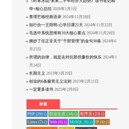
《时寒冰说-未来二十年经济大趋势》读书笔记精
华+核心总结
2026年1月1日
查理芒格经典语录
2024年11月28日
知行合一王阳明-心学日课21天
2024年11月22日
毛选中系统思维有10大核心要点
2024年11月20日
摘抄了任正非关于“干部管理”的金句30条
2024年6
月25日
所谓的自律，就是去对抗那些廉价的快乐
2024年1
月24日
长期主义
2023年3月29日
创业的6条极简主义法则
2023年2月21日
一定要多读书
2023年2月8日
标签
PHP
(29)
()
职业生涯
(24)
()
程序员
(23)
()
Linux
(7)
()
Web
(6)
()
MySQL
(6)
()
IP
(4)
()