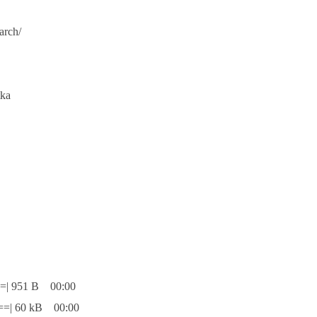
arch/
tka
| 951 B 00:00
| 60 kB 00:00