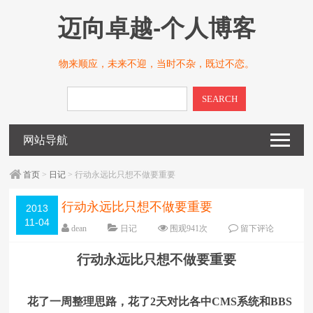
迈向卓越-个人博客
物来顺应，未来不迎，当时不杂，既过不恋。
SEARCH
网站导航
首页
>
日记
> 行动永远比只想不做要重要
行动永远比只想不做要重要
2013
11-04
dean
日记
围观
941
次
留下评论
编辑日期：
2013-11-04
字体：
大
中
小
行动永远比只想不做要重要
花了一周整理思路，花了2天对比各中CMS系统和BBS