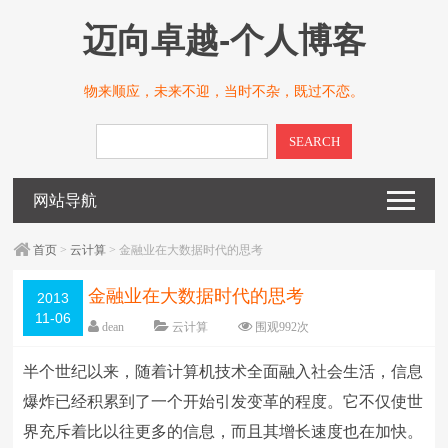
迈向卓越-个人博客
物来顺应，未来不迎，当时不杂，既过不恋。
SEARCH
网站导航
首页
>
云计算
> 金融业在大数据时代的思考
金融业在大数据时代的思考
2013
11-06
dean
云计算
围观
992
次
留下评论
编辑日期：
2013-11-06
半个世纪以来，随着计算机技术全面融入社会生活，信息
字体：
大
中
小
爆炸已经积累到了一个开始引发变革的程度。它不仅使世
界充斥着比以往更多的信息，而且其增长速度也在加快。