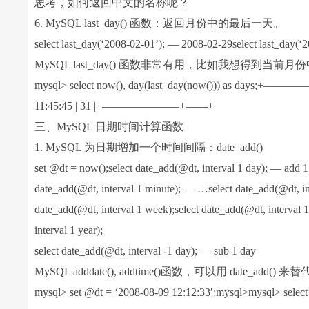
思考，如何返回中文的名称呢？
6. MySQL last_day() 函数：返回月份中的最后一天。
select last_day(‘2008-02-01’); — 2008-02-29select last_day(
MySQL last_day() 函数非常有用，比如我想得到
mysql> select now(), day(last_day(now())) as day
11:45:45 | 31 |+———————+——+
三、MySQL 日期时间计算函数
1. MySQL 为日期增加一个时间间隔：date_add()
set @dt = now();select date_add(@dt, interval 1 day); — add 1
date_add(@dt, interval 1 minute); — …select date_add(@dt, int
date_add(@dt, interval 1 week);select date_add(@dt, interval 1
interval 1 year);
select date_add(@dt, interval -1 day); — sub 1 day
MySQL adddate(), addtime()函数，可以用 date_add() 
mysql> set @dt = ‘2008-08-09 12:12:33′;mysql>mysql> select 