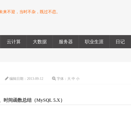
未来不迎，当时不杂，既过不恋。
云计算
大数据
服务器
职业生涯
日记
编辑日期：
2013-09-12
字体：
大
中
小
、时间函数总结（MySQL 5.X）