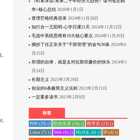
《时寒冰说-未来二十年经济大趋势》读书笔记精
华+核心总结
2026年1月1日
查理芒格经典语录
2024年11月28日
知行合一王阳明-心学日课21天
2024年11月22日
毛选中系统思维有10大核心要点
2024年11月20日
摘抄了任正非关于“干部管理”的金句30条
2024年6
月25日
值。
所谓的自律，就是去对抗那些廉价的快乐
2024年1
月24日
长期主义
2023年3月29日
创业的6条极简主义法则
2023年2月21日
一定要多读书
2023年2月8日
标签
QL
PHP
(29)
()
职业生涯
(24)
()
程序员
(23)
()
Linux
(7)
()
Web
(6)
()
MySQL
(6)
()
IP
(4)
()