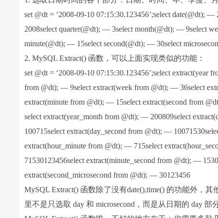
set @dt = ‘2008-09-10 07:15:30.123456’;select date(@dt); —
2008select quarter(@dt); — 3select month(@dt); — 9select w
minute(@dt); — 15select second(@dt); — 30select microsec
2. MySQL Extract() 函数，可以上面实现类似的功能：
set @dt = ‘2008-09-10 07:15:30.123456’;select extract(year f
from @dt); — 9select extract(week from @dt); — 36select extr
extract(minute from @dt); — 15select extract(second from @d
select extract(year_month from @dt); — 200809select extrac
100715select extract(day_second from @dt); — 10071530sele
extract(hour_minute from @dt); — 715select extract(hour_se
71530123456select extract(minute_second from @dt); — 1530
extract(second_microsecond from @dt); — 30123456
MySQL Extract() 函数除了没有date(),time() 的
里不是只选取 day 和 microsecond，而是从日期的 day 