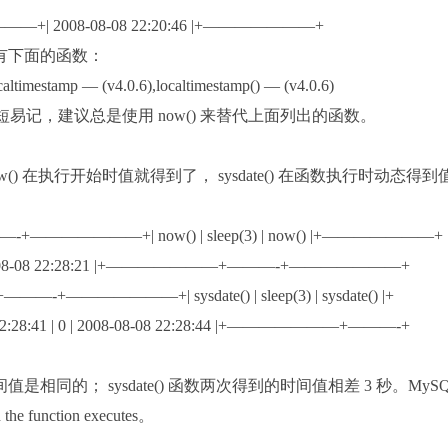
———+| 2008-08-08 22:20:46 |+———————+
还有下面的函数：
ocaltimestamp — (v4.0.6),localtimestamp() — (v4.0.6)
数简短易记，建议总是使用 now() 来替代上面列出的函数。
now() 在执行开始时值就得到了， sysdate() 在函数执行时动态得到
+———-+———————+| now() | sleep(3) | now() |+———————+
2008-08-08 22:28:21 |+———————+———-+———————+
—+———-+———————+| sysdate() | sleep(3) | sysdate() |+
1 | 0 | 2008-08-08 22:28:44 |+———————+———-+
时间值是相同的； sysdate() 函数两次得到的时间值相差 3 秒。MyS
he function executes。