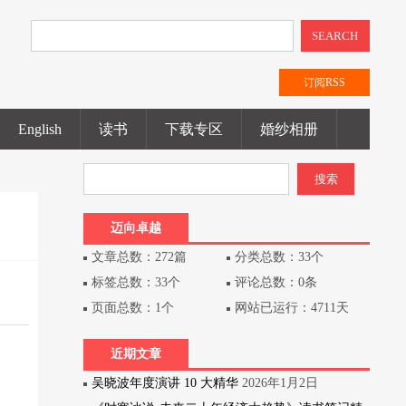
SEARCH
订阅RSS
English
读书
下载专区
婚纱相册
迈向卓越
文章总数：272篇
分类总数：33个
标签总数：33个
评论总数：0条
页面总数：1个
网站已运行：4711天
近期文章
吴晓波年度演讲 10 大精华
2026年1月2日