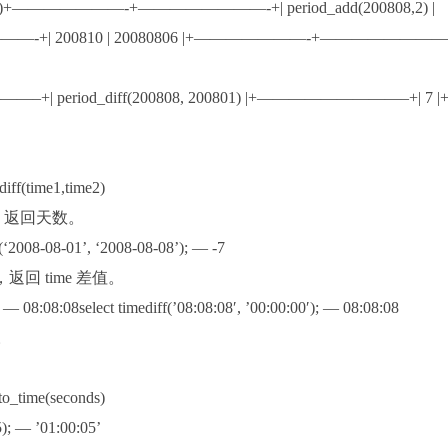
080808,-2)+———————-+————————-+| period_add(200808,2) |
————-+| 200810 | 20080806 |+———————-+————————
————–+| period_diff(200808, 200801) |+—————————–+| 7 |
f(time1,time2)
ate2，返回天数。
ff(‘2008-08-01’, ‘2008-08-08’); — -7
me2，返回 time 差值。
; — 08:08:08select timediff(’08:08:08′, ’00:00:00′); — 08:08:08
同。
time(seconds)
5); — ’01:00:05’