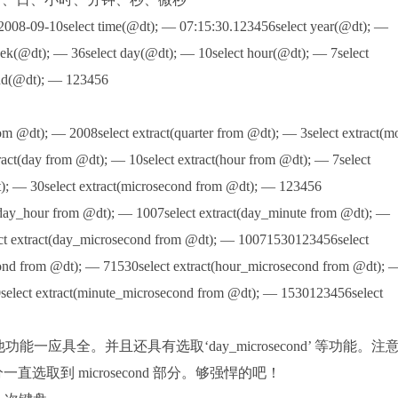
 2008-09-10select time(@dt); — 07:15:30.123456select year(@dt); —
eek(@dt); — 36select day(@dt); — 10select hour(@dt); — 7select
ond(@dt); — 123456
rom @dt); — 2008select extract(quarter from @dt); — 3select extract(m
act(day from @dt); — 10select extract(hour from @dt); — 7select
t); — 30select extract(microsecond from @dt); — 123456
t(day_hour from @dt); — 1007select extract(day_minute from @dt); —
ct extract(day_microsecond from @dt); — 10071530123456select
cond from @dt); — 71530select extract(hour_microsecond from @dt); 
select extract(minute_microsecond from @dt); — 1530123456select
功能外，其他功能一应具全。并且还具有选取‘day_microsecond’ 等功能。注
部分一直选取到 microsecond 部分。够强悍的吧！