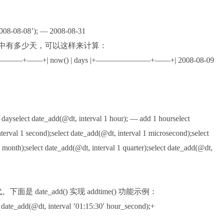
‘2008-08-08’); — 2008-08-31
当前月份中有多少天，可以这样来计算：
s;+———————+——+| now() | days |+———————+——+| 2008-08-09
 dayselect date_add(@dt, interval 1 hour); — add 1 hourselect
erval 1 second);select date_add(@dt, interval 1 microsecond);select
 month);select date_add(@dt, interval 1 quarter);select date_add(@dt,
来替代。下面是 date_add() 实现 addtime() 功能示例：
date_add(@dt, interval ’01:15:30′ hour_second);+