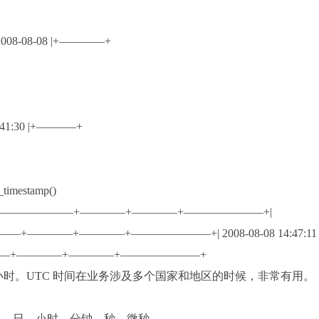
| 2008-08-08 |+————+
22:41:30 |+———–+
imestamp()
tc_time(), now()+———————+————+————+———————+|
() |+———————+————+————+———————+| 2008-08-08 14:47:11 
11 |+———————+————+————+———————+
 8 小时。UTC 时间在业务涉及多个国家和地区的时候，非常有用。
月、日、小时、分钟、秒、微秒